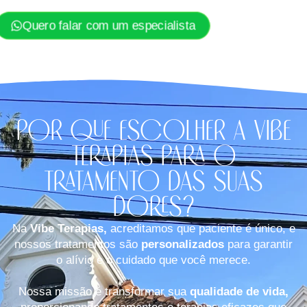
Quero falar com um especialista
Por que escolher a Vibe
Terapias para o
tratamento das suas
dores?​
Na
Vibe Terapias,
acreditamos que paciente é único, e
nossos tratamentos são
personalizados
para garantir
o alívio e o cuidado que você merece.
Nossa missão é transformar sua
qualidade de vida,