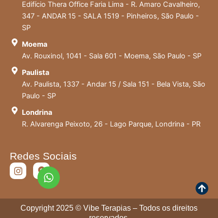
Edifício Thera Office Faria Lima - R. Amaro Cavalheiro,
347 - ANDAR 15 - SALA 1519 - Pinheiros, São Paulo -
SP
Moema
Av. Rouxinol, 1041 - Sala 601 - Moema, São Paulo - SP
Paulista
Av. Paulista, 1337 - Andar 15 / Sala 151 - Bela Vista, São
Paulo - SP
Londrina
R. Alvarenga Peixoto, 26 - Lago Parque, Londrina - PR
Redes Sociais
I
M
n
a
s
p
t
-
a
m
Copyright 2025 © Vibe Terapias – Todos os direitos
g
a
reservados.