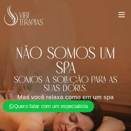
Ir
para
o
conteúdo
Não somos um
SPA
Somos a solução para as
suas dores.
Mas você relaxa como em um spa
Quero falar com um especialista